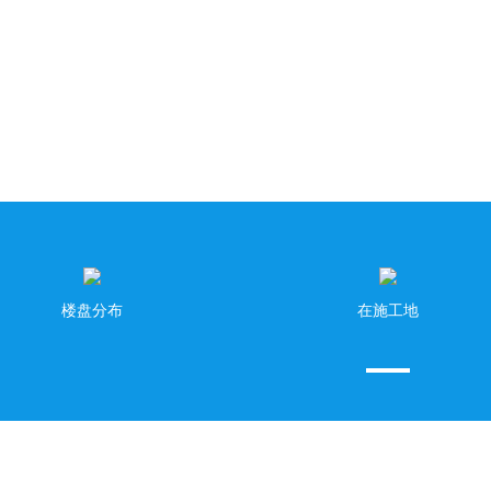
事以微巧成，以疏拙败
重视客户的服务需求，以差异化的服务，提升客户服务感知
楼盘分布
在施工地