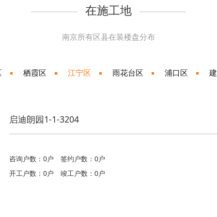
在施工地
南京所有区县在装楼盘分布
区
栖霞区
江宁区
雨花台区
浦口区
建
启迪朗园1-1-3204
咨询户数：0户
签约户数：0户
开工户数：0户
竣工户数：0户