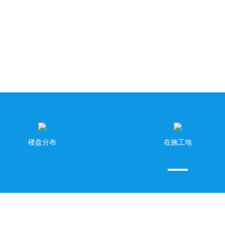
事以微巧成，以疏拙败
重视客户的服务需求，以差异化的服务，提升客户服务感知
楼盘分布
在施工地